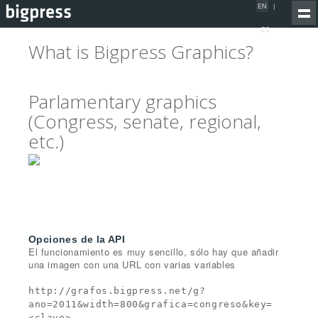
EN
|
ES
What is Bigpress Graphics?
Parlamentary graphics
(Congress, senate, regional,
etc.)
Opciones de la API
El funcionamiento es muy sencillo, sólo hay que añadir
una imagen con una URL con varias variables
http://grafos.bigpress.net/g?
ano=2011&width=800&grafica=congreso&key=
<clave>