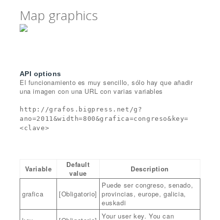
Map graphics
API options
El funcionamiento es muy sencillo, sólo hay que añadir
una imagen con una URL con varias variables
http://grafos.bigpress.net/g?
ano=2011&width=800&grafica=congreso&key=
<clave>
Default
Variable
Description
value
Puede ser congreso, senado,
grafica
[Obligatorio]
provincias, europe, galicia,
euskadi
Your user key. You can