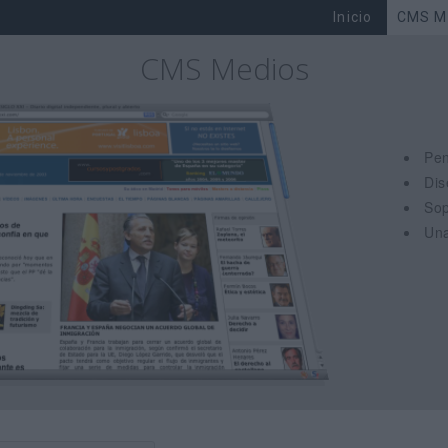
Inicio
CMS M
CMS Medios
Pen
Dis
Sop
Una