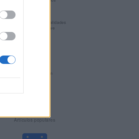
dispone de otras funcionalidades
e puede consultar una breve
ulos relacionados.
 arrastrando widgets
 de widgets disponibles en
Artículos populares