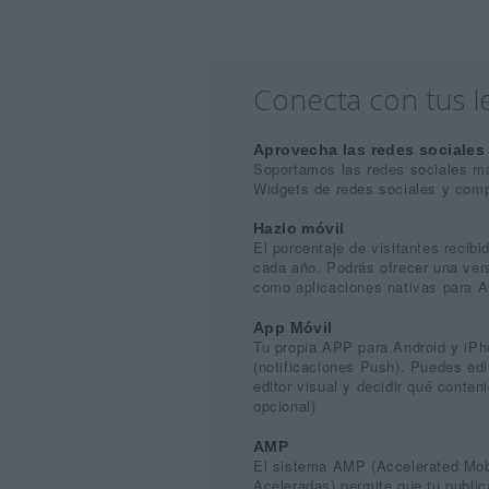
Conecta con tus l
Aprovecha las redes sociales
Soportamos las redes sociales más
Widgets de redes sociales y compa
Hazlo móvil
El porcentaje de visitantes recib
cada año. Podrás ofrecer una vers
como aplicaciones nativas para A
App Móvil
Tu propia APP para Android y iPho
(notificaciones Push). Puedes edi
editor visual y decidir qué conten
opcional)
AMP
El sistema AMP (Accelerated Mob
Aceleradas) permite que tu public