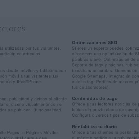
ectores
Optimizaciones SEO
 utilizadas por tus visitantes.
Si eres un experto puedes optimi
rtición de artículos
ofrecemos una optimización de 
palabras clave. Optimización de 
Soporte de tags y páginas hub par
temáticas concretas. Generación 
idos desde móviles y tablets crece
Google Sitemaps. Integración co
ión móvil a tus visitantes así
autor o tag. Perfiles de autores p
ndroid y iPad/iPhone.
tus colaboradores).
ne, publicidad y avisos al cliente
Contenidos de pago
Ofrece a tus lectores noticias de
tar el diseño visualmente con el
leídas sin previo abono de suscrip
idos se publican. (funcionalidad
Configura diversos tipos de subs
Rentabiliza tu diario
Ofrece a tus clientes la posibilid
ile Pages, o Páginas Móviles
el máximo partido a tu publicación
ación digital cargue casi