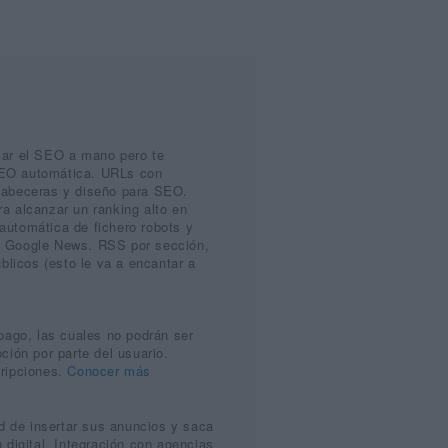
zar el SEO a mano pero te
SEO automática. URLs con
cabeceras y diseño para SEO.
a alcanzar un ranking alto en
automática de fichero robots y
n Google News. RSS por sección,
úblicos (esto le va a encantar a
 pago, las cuales no podrán ser
ción por parte del usuario.
cripciones.
Conocer más
ad de insertar sus anuncios y saca
 digital. Integración con agencias