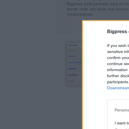
Bigpress está pensado para el tr
donde cada uno tiene una función 
colaboradores.
Bigpress 
If you wish 
sensitive in
confirm you
continue se
information 
further disc
participants
Downstream 
Persona
I want t