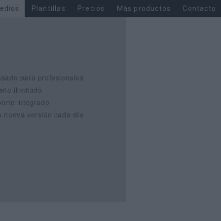
edios
Plantillas
Precios
Más productos
Contacto
sado para profesionales
eño ilimitado
orte integrado
 nueva versión cada día