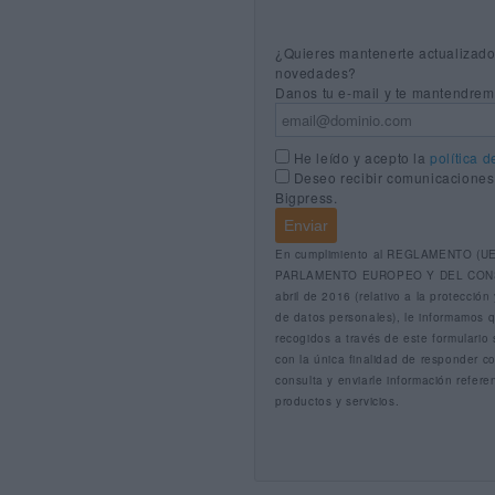
¿Quieres mantenerte actualizado
novedades?
Danos tu e-mail y te mantendrem
He leído y acepto la
política d
Deseo recibir comunicaciones
Bigpress.
En cumplimiento al REGLAMENTO (UE
PARLAMENTO EUROPEO Y DEL CONS
abril de 2016 (relativo a la protección
de datos personales), le informamos q
recogidos a través de este formulario 
con la única finalidad de responder c
consulta y enviarle información refere
productos y servicios.