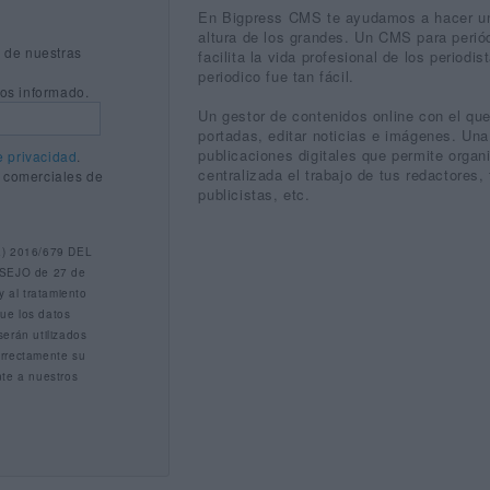
En Bigpress CMS te ayudamos a hacer un p
altura de los grandes. Un CMS para perió
 de nuestras
facilita la vida profesional de los periodi
periodico fue tan fácil.
os informado.
Un gestor de contenidos online con el qu
portadas, editar noticias e imágenes. Una
publicaciones digitales que permite organ
e privacidad
.
centralizada el trabajo de tus redactores, 
 comerciales de
publicistas, etc.
) 2016/679 DEL
EJO de 27 de
 y al tratamiento
ue los datos
serán utilizados
orrectamente su
nte a nuestros