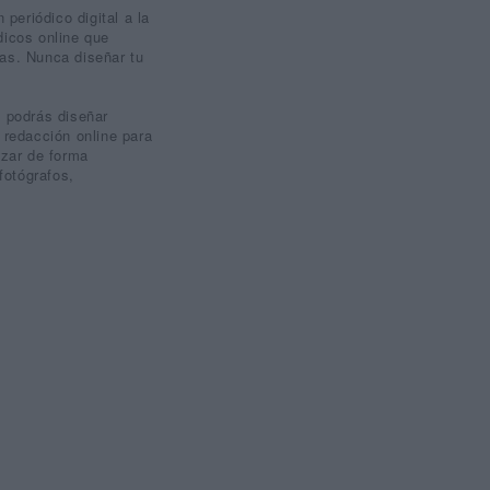
eriódico digital a la
dicos online que
stas. Nunca diseñar tu
e podrás diseñar
 redacción online para
izar de forma
fotógrafos,