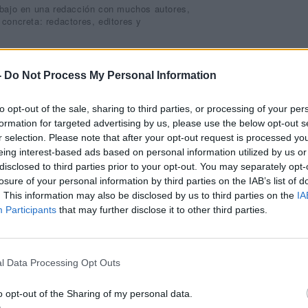
abajo en una redacción con muchos autores,
concreta: redactores, editores y
-
Do Not Process My Personal Information
Diseña tu periódico
to opt-out of the sale, sharing to third parties, or processing of your per
formation for targeted advertising by us, please use the below opt-out s
Diseño ilimitado
r selection. Please note that after your opt-out request is processed y
Gestores de contenidos tradicionales limitan
eing interest-based ads based on personal information utilized by us or
Bigpress no existen estas limitaciones, el lim
disclosed to third parties prior to your opt-out. You may separately opt-
losure of your personal information by third parties on the IAB’s list of
Responsive
Podrás crear diseños responsive o tradiciona
. This information may also be disclosed by us to third parties on the
IA
visualizar tu publicación digital desde distint
Participants
that may further disclose it to other third parties.
más atractiva.
Gestor de secciones y columnas
Publica tu contenido organizado en seccione
l Data Processing Opt Outs
sección.
o opt-out of the Sharing of my personal data.
Contenidos de fuentes externas
Añade contenidos multimedia de Vimeo, Youtu