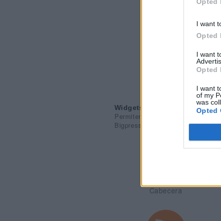
Opted 
I want t
Opted 
I want 
Advertis
Opted 
I want t
of my P
was col
Widgets disponibles
Opted 
Permiten al maquetador combinarl
Bigpress CMS. Todos estos dispon
Cabecera