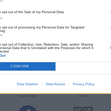
In
directamente en tu periódico.
o opt-out of the Sale of my Personal Data.
Archivo histórico
Función de archivo con buscador. Además se 
In
como páginas de temas/tags y autor donde s
biografía del autor o tema y los últimos artíc
to opt-out of processing my Personal Data for Targeted
ing.
In
Editor de portadas
Puedes diseñar una portada a golpe de click,
o opt-out of Collection, Use, Retention, Sale, and/or Sharing
configurables, sin conocimientos de HTML.
ersonal Data that Is Unrelated with the Purposes for which it
lected.
Out
os entre sí de infinitas maneras. A continuación mostramos un listado
en de múltiples opciones para ajustar el diseño y organización:
CONFIRM
Data Deletion
Data Access
Privacy Policy
Columnas
Menú